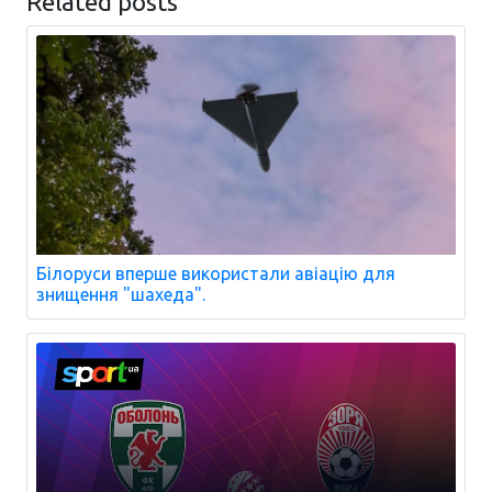
Related posts
Білоруси вперше використали авіацію для
знищення "шахеда".