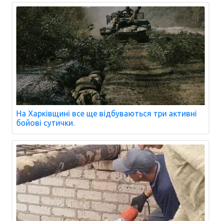
На Харківщині все ще відбуваються три активні
бойові сутички.