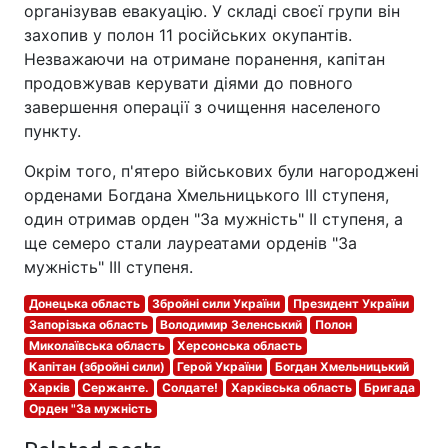
організував евакуацію. У складі своєї групи він
захопив у полон 11 російських окупантів.
Незважаючи на отримане поранення, капітан
продовжував керувати діями до повного
завершення операції з очищення населеного
пункту.
Окрім того, п'ятеро військових були нагороджені
орденами Богдана Хмельницького III ступеня,
один отримав орден "За мужність" II ступеня, а
ще семеро стали лауреатами орденів "За
мужність" III ступеня.
Донецька область
Збройні сили України
Президент України
Запорізька область
Володимир Зеленський
Полон
Миколаївська область
Херсонська область
Капітан (збройні сили)
Герой України
Богдан Хмельницький
Харків
Сержанте.
Солдате!
Харківська область
Бригада
Орден "За мужність