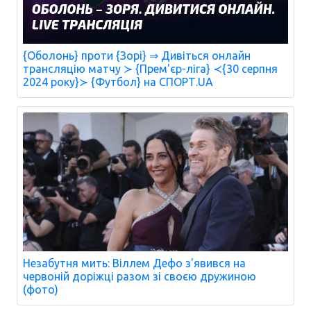
{Оболонь} проти {Зорі} ⇒ Дивіться онлайн
трансляцію матчу ≻ {Прем'єр-ліга} ≺{30 серпня
2024 року}≻ {Футбол} на СПОРТ.UA
Незабутня мить: Віллем Дефо з'явився на
червоній доріжці разом зі своєю дружиною
(фото)