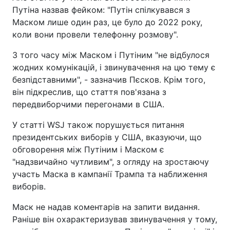
Путіна назвав фейком: "Путін спілкувався з
Маском лише один раз, це було до 2022 року,
коли вони провели телефонну розмову".
З того часу між Маском і Путіним "не відбулося
жодних комунікацій, і звинувачення на цю тему є
безпідставними", - зазначив Пєсков. Крім того,
він підкреслив, що стаття пов'язана з
передвиборчими перегонами в США.
У статті WSJ також порушується питання
президентських виборів у США, вказуючи, що
обговорення між Путіним і Маском є
"надзвичайно чутливим", з огляду на зростаючу
участь Маска в кампанії Трампа та наближення
виборів.
Маск не надав коментарів на запити видання.
Раніше він охарактеризував звинувачення у тому,