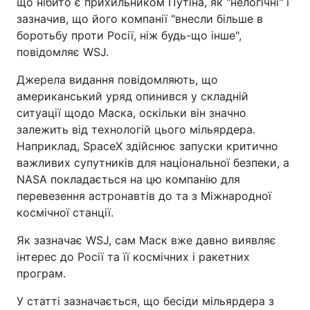
що нібито є прихильником Путіна, як "нелогічні" і
зазначив, що його компанії "внесли більше в
боротьбу проти Росії, ніж будь-що інше",
повідомляє WSJ.
Джерела видання повідомляють, що
американський уряд опинився у складній
ситуації щодо Маска, оскільки він значно
залежить від технологій цього мільярдера.
Наприклад, SpaceX здійснює запуски критично
важливих супутників для національної безпеки, а
NASA покладається на цю компанію для
перевезення астронавтів до та з Міжнародної
космічної станції.
Як зазначає WSJ, сам Маск вже давно виявляє
інтерес до Росії та її космічних і ракетних
програм.
У статті зазначається, що бесіди мільярдера з