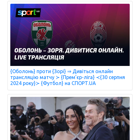
{Оболонь} проти {Зорі} ⇒ Дивіться онлайн
трансляцію матчу ≻ {Прем'єр-ліга} ≺{30 серпня
2024 року}≻ {Футбол} на СПОРТ.UA