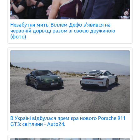
Незабутня мить: Віллем Дефо з'явився на
червоній доріжці разом зі своєю дружиною
(фото)
В Україні відбулася прем'єра нового Porsche 911
GT3: світлини - Auto24.