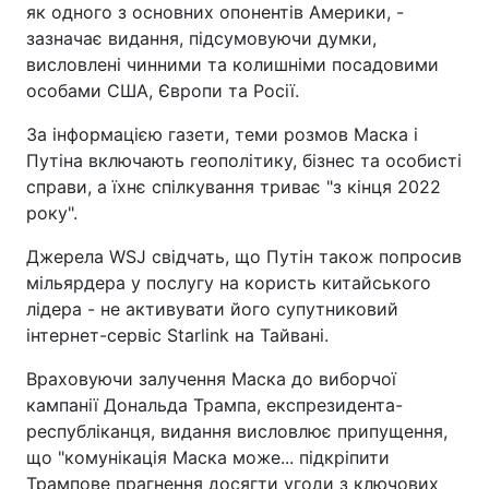
як одного з основних опонентів Америки, -
зазначає видання, підсумовуючи думки,
висловлені чинними та колишніми посадовими
особами США, Європи та Росії.
За інформацією газети, теми розмов Маска і
Путіна включають геополітику, бізнес та особисті
справи, а їхнє спілкування триває "з кінця 2022
року".
Джерела WSJ свідчать, що Путін також попросив
мільярдера у послугу на користь китайського
лідера - не активувати його супутниковий
інтернет-сервіс Starlink на Тайвані.
Враховуючи залучення Маска до виборчої
кампанії Дональда Трампа, експрезидента-
республіканця, видання висловлює припущення,
що "комунікація Маска може... підкріпити
Трампове прагнення досягти угоди з ключових