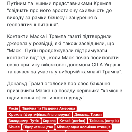
Путіним та іншими представниками Кремля
"свідчать про його зростаючу схильність до
виходу за рамки бізнесу і занурення в
геополітичні питання".
Контакти Маска і Трампа газеті підтвердили
джерела у розвідці, які також засвідчили, що
"Маск і Путін продовжували підтримувати
контакти відтоді, коли Маск почав посилювати
свою критику військової допомоги США Україні
та взявся за участь у виборчій кампанії Трампа".
Дональд Трамп оголосив про своє бажання
призначити Маска на посаду керівника "комісії з
підвищення ефективності уряду".
Росія
Північна та Південна Америка
Кремль (фортифікаційна споруда)
Дональд Трамп
Володимир Путін
Європа
Китай (регіон)
Тайвань (острів)
Бізнес
Підприємництво
Міжнародна космічна станція