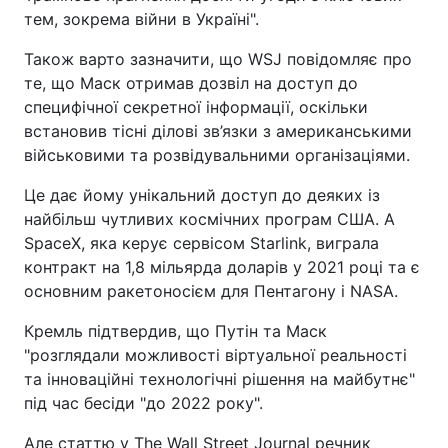
тем, зокрема війни в Україні".
Також варто зазначити, що WSJ повідомляє про
те, що Маск отримав дозвіл на доступ до
специфічної секретної інформації, оскільки
встановив тісні ділові зв’язки з американськими
військовими та розвідувальними організаціями.
Це дає йому унікальний доступ до деяких із
найбільш чутливих космічних програм США. А
SpaceX, яка керує сервісом Starlink, виграла
контракт на 1,8 мільярда доларів у 2021 році та є
основним ракетоносієм для Пентагону і NASA.
Кремль підтвердив, що Путін та Маск
"розглядали можливості віртуальної реальності
та інноваційні технологічні рішення на майбутнє"
під час бесіди "до 2022 року".
Але статтю у The Wall Street Journal речник