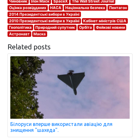
Чиновник
Ілон Маск
SpaceX
The Wall Street Journal
Оцінка розвідданих
НАСА
Національна безпека
Пентагон
2014 Президентські вибори в Україні
2010 Президентські вибори в Україні
Кабінет міністрів США
Геополітика
Природний супутник
Орбіта
Фейкові новини
Астронавт
Маска
Related posts
Білоруси вперше використали авіацію для
знищення "шахеда".