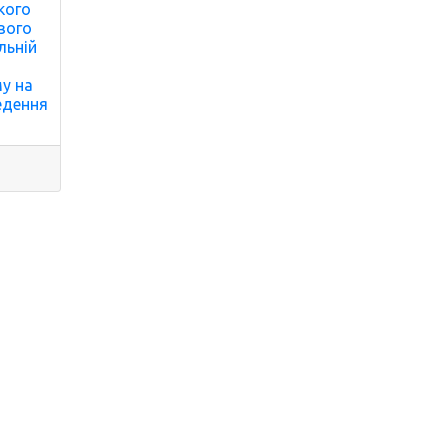
кого
вого
льній
у на
едення