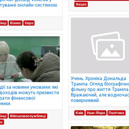
Акциз
туванні онлайн-системою
їнці
Бізнес
Євро
Учень. Хроніка Дональда
Трампа. Огляд біографічн
дії за новими умовами: які
фільму про життя Трампа
доходів можуть призвести
Вражаючий, але водноча
рати фінансової
поверхневий.
имки.
Київ
Нью-Йорк
Політика
їнці
Військовослужбовці
ес