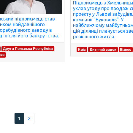
Підприємець з Хмельниць
уклав угоду про продаж с
проекту у Львові забудіве
нський підприємець став
компанії "Буковель". У
иком найдавнішого
найближчому майбутньом
орабудівного заводу в
цій ділянці планується зв
і після його банкрутства.
розкішного житла.
Друга Польська Республіка
Київ
Дитячий садок
Бізнес
яки
1
2