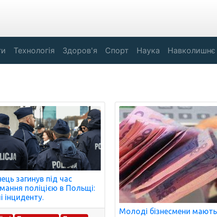
ги
Технологія
Здоров'я
Спорт
Наука
Навколишнє
нець загинув під час
мання поліцією в Польщі:
і інциденту.
Молоді бізнесмени мают