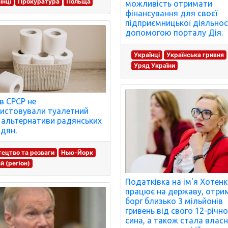
їнці
Прокуратура
Польща
можливість отримати
фінансування для своєї
підприємницької діяльнос
допомогою порталу Дія.
Українці
Українська гривня
Уряд України
в СРСР не
истовували туалетний
: альтернативи радянських
дян.
ецтво та розваги
Нью-Йорк
й (регіон)
Податківка на ім'я Хотенк
працює на державу, отри
борг близько 3 мільйонів
гривень від свого 12-річн
сина, а також стала влас