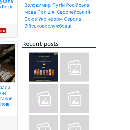
рувала
Володимир Путін
Російська
Росії.
мова
Поліція.
Європейський
Союз
Укрінформ
Європа
Військовослужбовці
сть
Recent posts
арали
яча
ігання
апоїв