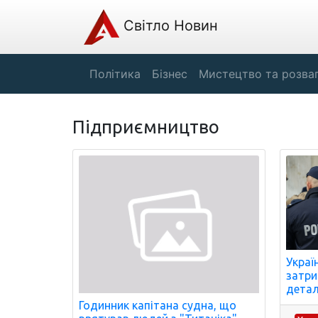
Світло Новин
Політика
Бізнес
Мистецтво та розва
Підприємництво
Украї
затри
детал
Годинник капітана судна, що