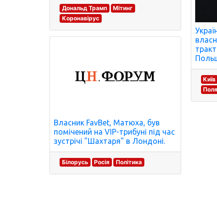
Дональд Трамп
Мітинг
Коронавірус
Украї
власн
тракт
Польщ
Київ
Пол
Власник FavBet, Матюха, був
помічений на VIP-трибуні під час
зустрічі "Шахтаря" в Лондоні.
Білорусь
Росія
Політика