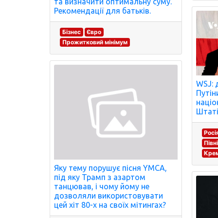
та визначити оптимальну суму.
Рекомендації для батьків.
Бізнес
Євро
Прожитковий мінімум
WSJ: 
Путін
націо
Штаті
Росі
Півн
Крем
Яку тему порушує пісня YMCA,
під яку Трамп з азартом
танцював, і чому йому не
дозволяли використовувати
цей хіт 80-х на своїх мітингах?