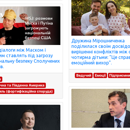
Дружина Мірошниченка
поділилася своїм досвід
діалоги між Маском і
вирішенні конфліктів між 
им ставлять під загрозу
чотирма дітьми: "Це спра
нальну безпеку Сполучених
емоційний вихор".
в.
Ведучий
Емоції
Підприємн
я
ічна та Південна Америка
ль (фортифікаційна споруда)