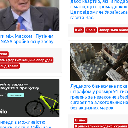
двох квартир, які їй пода
її мати, що є громадянкою 
Це повідомляє Українська
газета Час.
Київ
Росія
Запорізька обла
ги між Маском і Путіним.
 NASA зробив ясну заяву.
тика
ль (фортифікаційна споруда)
альд Трамп
Луцького бізнесмена пок
штрафом у розмірі 91 тис
гривень за незаконне збер
сигарет та алкогольних н
без акцизних марок.
Бізнес
ипеди з можливістю
Кримінальний кодекс України
очки: досвід Veliki.ua у