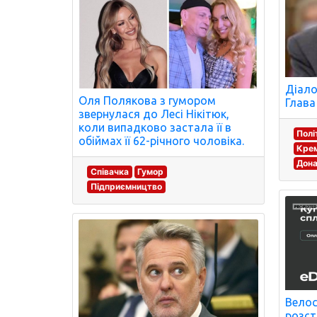
Діало
Оля Полякова з гумором
Глава
звернулася до Лесі Нікітюк,
коли випадково застала її в
Полі
обіймах її 62-річного чоловіка.
Крем
Дон
Співачка
Гумор
Підприємництво
Велос
розстр