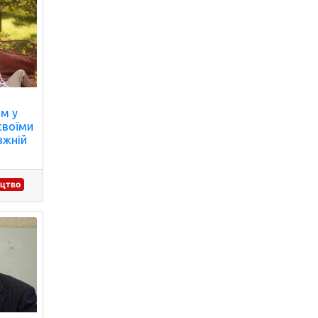
ом у
своїми
вжній
ицтво