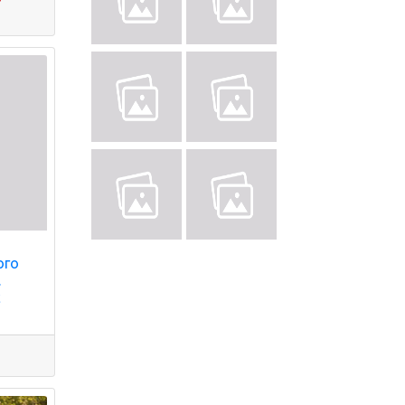
ого
.
с