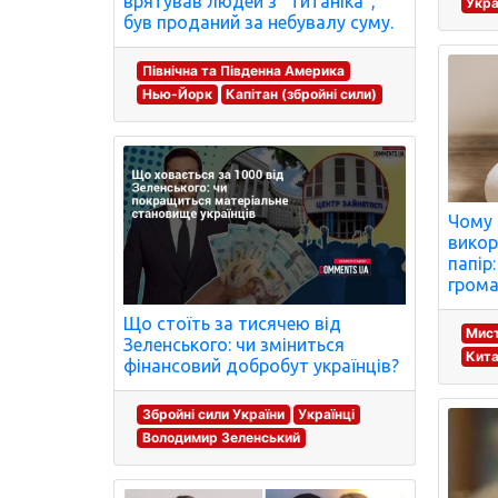
врятував людей з "Титаніка",
Укра
був проданий за небувалу суму.
Північна та Південна Америка
Нью-Йорк
Капітан (збройні сили)
Чому 
викор
папір
грома
Що стоїть за тисячею від
Мист
Зеленського: чи зміниться
Кита
фінансовий добробут українців?
Збройні сили України
Українці
Володимир Зеленський