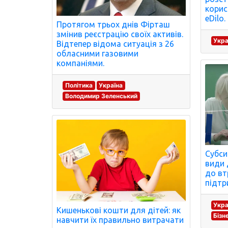
корис
eDilo.
Протягом трьох днів Фірташ
змінив реєстрацію своїх активів.
Укра
Відтепер відома ситуація з 26
обласними газовими
компаніями.
Політика
Україна
Володимир Зеленський
Субси
види 
до вт
підтр
Укра
Кишенькові кошти для дітей: як
Бізн
навчити їх правильно витрачати