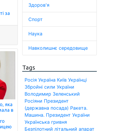
Здоров'я
ті за
Спорт
Наука
Навколишнє середовище
Tags
Росія
Україна
Київ
Українці
Збройні сили України
Володимир Зеленський
Росіяни
Президент
о, яка
(державна посада)
Ракета.
мала в
Машина.
Президент України
ого
Українська гривня
ницею
Безпілотний літальний апарат