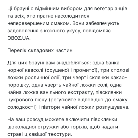
Ці брауні є відмінним вибором для вегетаріанців
та всіх, хто прагне насолодитися
неперевершеним смаком. Вони забезпечують
задоволення з кожного укусу, повідомляє
OBOZ.UA.
Перелік складових частин
Для цих брауні вам знадобляться: одна банка
чорної квасолі (осушеної і промитої), три столові
ложки рослинної олії, три чверті склянки какао-
порошку, одна чверть чайної ложки солі, одна
чайна ложка ванільного екстракту, півсклянки
цукрового піску (регулюйте відповідно до смаку
солодкості) і півтори чайної ложки розпушувача.
На ваш розсуд можете включити півсклянки
шоколадної стружки або горіхів, щоб надати
страві цікавішої текстури.