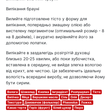
Випікання брауні
Вилийте підготовлене тісто у форму для
випікання, попередньо змащену олією або
вистелену пергаментом (оптимальний розмір - 8
на 8 дюймів), і акуратно вирівняйте його за
допомогою лопатки.
Випікайте в заздалегідь розігрітій духовці
близько 20-25 хвилин, або поки зубочистка,
вставлена в середину, не вийде злегка вологою
від крихт, але чистою. Це забезпечить ідеальну
вологість всередині виробу, не дозволяючи йому
бути сирим.
Волога
Шоколад
Кнопка
Інгредієнт
Розпушувач
Тісто
Випічка
Яйце
Вершкове масло
Сіль
Олія
Десерт
Текстура
Домовичок (фольклор)
Phaseolus
Ложка.
Какао терте
Горіх (фрукт)
Білий цукор
Пюре