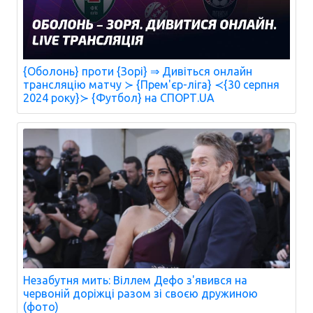
{Оболонь} проти {Зорі} ⇒ Дивіться онлайн
трансляцію матчу ≻ {Прем'єр-ліга} ≺{30 серпня
2024 року}≻ {Футбол} на СПОРТ.UA
Незабутня мить: Віллем Дефо з'явився на
червоній доріжці разом зі своєю дружиною
(фото)