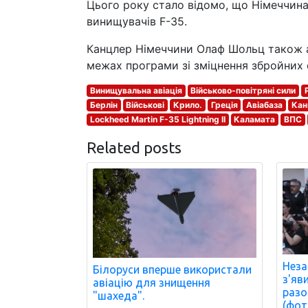
Цього року стало відомо, що Німеччин
винищувачів F-35.
Канцлер Німеччини Олаф Шольц також а
межах програми зі зміцнення збройних 
Винищувальна авіація
Військово-повітряні сили
Берлін
Військові
Крило.
Греція
Авіабаза
Кан
Lockheed Martin F-35 Lightning II
Каламата
ВПС
Related posts
Неза
Білоруси вперше використали
з'яв
авіацію для знищення
разо
"шахеда".
(фот