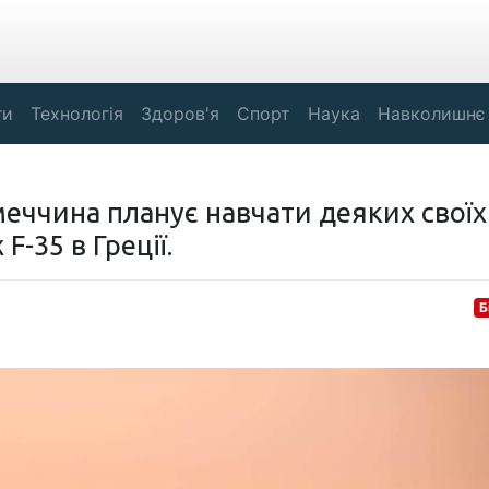
ги
Технологія
Здоров'я
Спорт
Наука
Навколишнє
еччина планує навчати деяких своїх
-35 в Греції.
Б