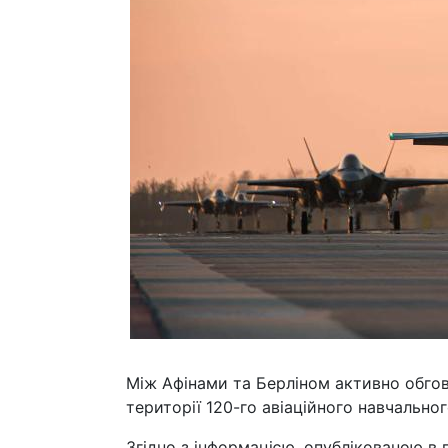
Між Афінами та Берліном активно обгов
території 120-го авіаційного навчальног
Згідно з інформацією, опублікованою в г