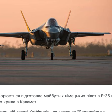
орюється підготовка майбутніх німецьких пілотів F-35 
о крила в Каламаті.
рецькій газеті Kathimerini, як зазначає "Європейська