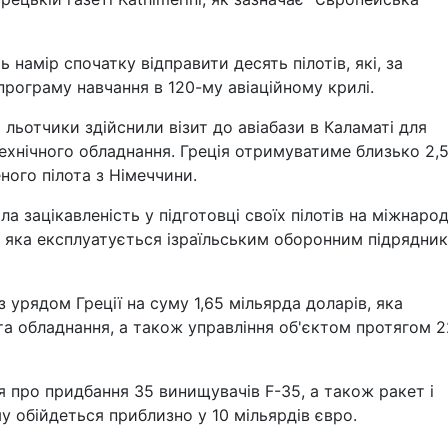
 намір спочатку відправити десять пілотів, які, за
програму навчання в 120-му авіаційному крилі.
 льотчики здійснили візит до авіабази в Каламаті для
ехнічного обладнання. Греція отримуватиме близько 2,
ного пілота з Німеччини.
а зацікавленість у підготовці своїх пілотів на міжнарод
і, яка експлуатується ізраїльським оборонним підрядни
 з урядом Греції на суму 1,65 мільярда доларів, яка
а обладнання, а також управління об'єктом протягом 2
я про придбання 35 винищувачів F-35, а також ракет і
у обійдеться приблизно у 10 мільярдів євро.