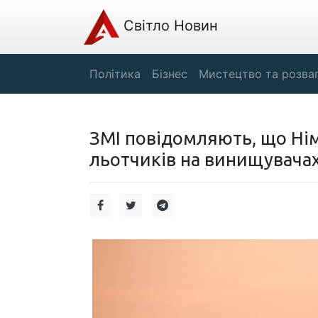
Світло Новин
Політика
Бізнес
Мистецтво та розва
ЗМІ повідомляють, що Нім
льотчиків на винищувачах F