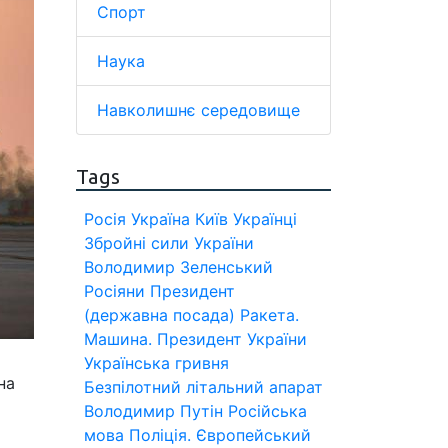
Спорт
Наука
Навколишнє середовище
Tags
Росія
Україна
Київ
Українці
Збройні сили України
Володимир Зеленський
Росіяни
Президент
(державна посада)
Ракета.
Машина.
Президент України
Українська гривня
на
Безпілотний літальний апарат
Володимир Путін
Російська
мова
Поліція.
Європейський