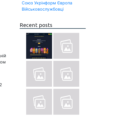
Союз
Укрінформ
Європа
Військовослужбовці
Recent posts
5
ній
ком
2