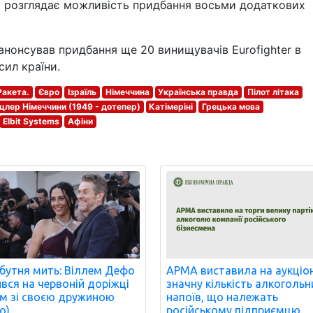
а розглядає можливість придбання восьми додаткових
нонсував придбання ще 20 винищувачів Eurofighter в
сил країни.
Ракета.
Євро
Ізраїль
Німеччина
Українська правда
Пілот літака
цлер Німеччини (1949 - дотепер)
Катімеріні
Грецька мова
Elbit Systems
Афіни
бутня мить: Віллем Дефо
АРМА виставила на аукціо
ився на червоній доріжці
значну кількість алкогольн
м зі своєю дружиною
напоїв, що належать
о)
російському підприємцю.