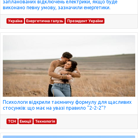
запланованих відключень електрики, якщо буде
виконано певну умову, зазначили енергетики.
Україна
Енергетична галузь
Президент України
Психологи відкрили таємничу формулу для щасливих
стосунків: що має на увазі правило "2-2-2"?
ТСН
Емоції
Технологія