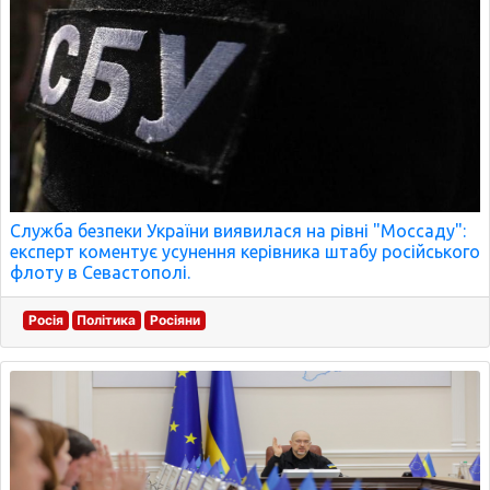
Служба безпеки України виявилася на рівні "Моссаду":
експерт коментує усунення керівника штабу російського
флоту в Севастополі.
Росія
Політика
Росіяни