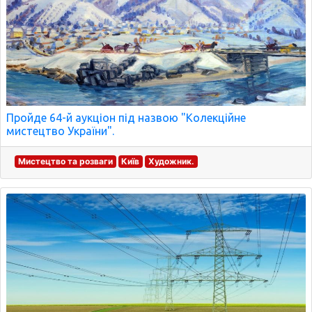
Пройде 64-й аукціон під назвою "Колекційне
мистецтво України".
Мистецтво та розваги
Київ
Художник.