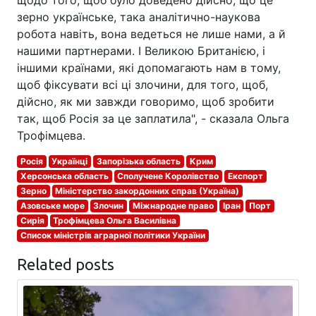
зерно українське, така аналітично-наукова
робота навіть, вона ведеться не лише нами, а й
нашими партнерами. І Великою Британією, і
іншими країнами, які допомагають нам в тому,
щоб фіксувати всі ці злочини, для того, щоб,
дійсно, як ми завжди говоримо, щоб зробити
так, щоб Росія за це заплатила", - сказала Ольга
Трофімцева.
Росія
Українці
Запорізька область
Крим
Херсонська область
Сполучене Королівство
Експорт
Зерно
Міністерство закордонних справ (Україна)
Азовське море
Злочин
Міжнародне право
Іран
Порт
Сирія
Трофімцева Ольга Василівна
Список міністрів аграрної політики України
Related posts