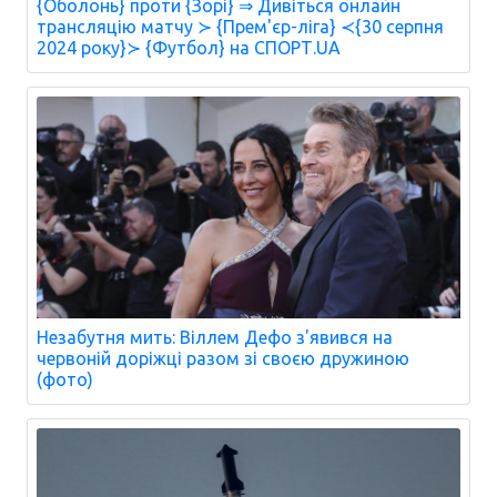
{Оболонь} проти {Зорі} ⇒ Дивіться онлайн
трансляцію матчу ≻ {Прем'єр-ліга} ≺{30 серпня
2024 року}≻ {Футбол} на СПОРТ.UA
Незабутня мить: Віллем Дефо з'явився на
червоній доріжці разом зі своєю дружиною
(фото)