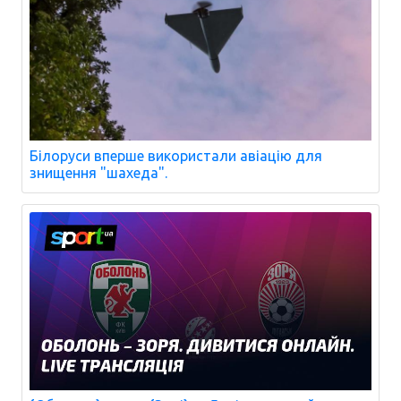
Білоруси вперше використали авіацію для
знищення "шахеда".