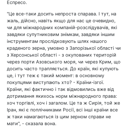
Еспресо.
"Це все-таки досить непроста спарава. І тут, на
жаль, дійсно, навіть якщо для нас це очевидно,
чи для міжнародних компаній-розслідувачів, які
завдяки супутниковим знімкам, завдяки іншим
інструментам прослідковують шлях нашого
краденого зерна, умовно з Запорізької області чи
з Херсонської області - з окупованих територій
через порти Азовського моря, чи через Крим, що
досить часто трапляється. До країн, які купують
це, і тут теж є такий момент: в основному
покупцями виступають хто? - Країни-ізгої.
Країни, які фактично і так відмовились вже від
дотримання якихось норм міжнародного права:
хоч торгівлі, хоч і загалом. Це та ж Сирія, той же
Іран, які є поплічниками Росії, всі інші країни все
ж таки намагаються із цим зерном справи не
мати", - сказала вона.