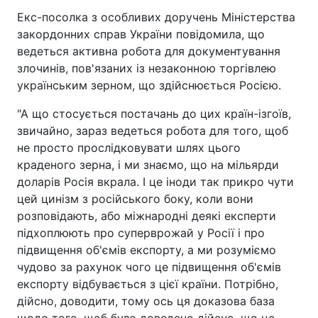
Екс-посолка з особливих доручень Міністерства
закордонних справ України повідомила, що
ведеться активна робота для документування
злочинів, пов'язаних із незаконною торгівлею
українським зерном, що здійснюється Росією.
"А що стосується постачань до цих країн-ізгоїв,
звичайно, зараз ведеться робота для того, щоб
не просто прослідковувати шлях цього
краденого зерна, і ми знаємо, що на мільярди
доларів Росія вкрала. І це іноди так прикро чути
цей цинізм з російського боку, коли вони
розповідають, або міжнародні деякі експерти
підхоплюють про суперврожай у Росії і про
підвищення об'ємів експорту, а ми розуміємо
чудово за рахунок чого це підвищення об'ємів
експорту відбувається з цієї країни. Потрібно,
дійсно, доводити, тому ось ця доказова база
щодо того, щоб було доведено дійсно, що це