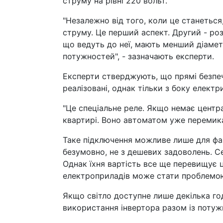
струму на рівні 220 вольт.
"Незалежно від того, коли це станеться,
струму. Це перший аспект. Другий - роз
що ведуть до неї, мають менший діамет
потужностей", - зазначають експерти.
Експерти стверджують, що прямі безпеч
реалізовані, однак тільки з боку елект
"Це спеціальне реле. Якщо немає центр
квартирі. Воно автоматом уже перемика
Таке підключення можливе лише для фах
безумовно, не з дешевих задоволень. Се
Однак їхня вартість все ще перевищує 
електроприладів може стати проблемо
Якщо світло доступне лише декілька го
використання інвертора разом із поту