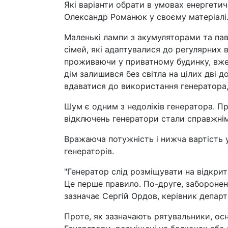
Які варіанти обрати в умовах енергети
Олександр Романюк у своєму матеріалі
Маленькі лампи з акумуляторами та па
сімей, які адаптувалися до регулярних
проживаючи у приватному будинку, вже д
дім залишився без світла на цілих дві 
вдаватися до використання генератора,
Шум є одним з недоліків генератора. П
відключень генератори стали справжніми
Вражаюча потужність і нижча вартість у
генераторів.
"Генератор слід розміщувати на відкриті
Це перше правило. По-друге, заборонено
зазначає Сергій Ордов, керівник депар
Проте, як зазначають рятувальники, ос