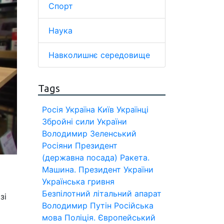
Спорт
Наука
Навколишнє середовище
Tags
Росія
Україна
Київ
Українці
Збройні сили України
Володимир Зеленський
Росіяни
Президент
(державна посада)
Ракета.
Машина.
Президент України
Українська гривня
Безпілотний літальний апарат
зі
Володимир Путін
Російська
мова
Поліція.
Європейський