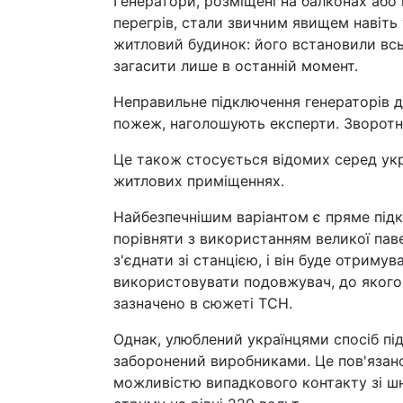
Генератори, розміщені на балконах або 
перегрів, стали звичним явищем навіть 
житловий будинок: його встановили всьо
загасити лише в останній момент.
Неправильне підключення генераторів 
пожеж, наголошують експерти. Зворотн
Це також стосується відомих серед укр
житлових приміщеннях.
Найбезпечнішим варіантом є пряме підк
порівняти з використанням великої па
з'єднати зі станцією, і він буде отриму
використовувати подовжувач, до якого 
зазначено в сюжеті ТСН.
Однак, улюблений українцями спосіб пі
заборонений виробниками. Це пов'язано
можливістю випадкового контакту зі ш