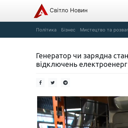
Світло Новин
Політика
Бізнес
Мистецтво та розва
Генератор чи зарядна стан
відключень електроенергі