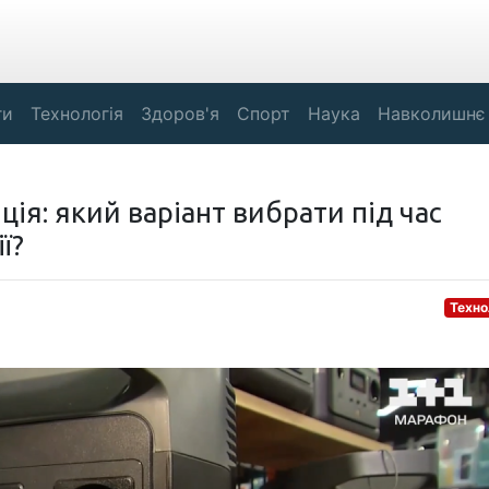
ги
Технологія
Здоров'я
Спорт
Наука
Навколишнє
ція: який варіант вибрати під час
ї?
Техно