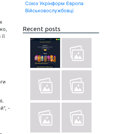
Союз
Укрінформ
Європа
Військовослужбовці
х
Recent posts
ко,
її
аги
і.
", -