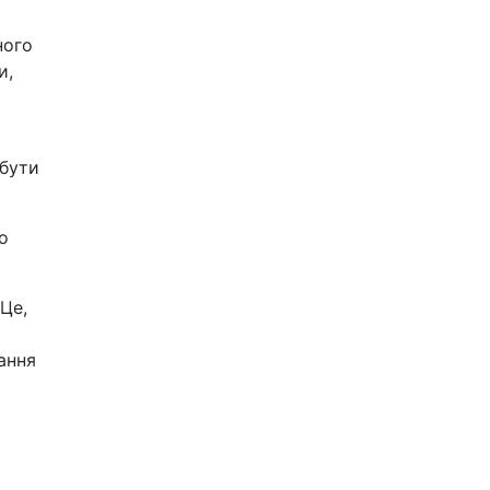
ного
и,
 бути
о
Це,
ання