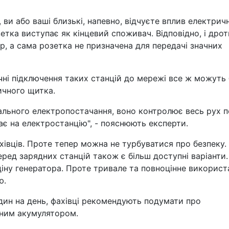
 ви або ваші близькі, напевно, відчуєте вплив електрич
етка виступає як кінцевий споживач. Відповідно, і дрот
р, а сама розетка не призначена для передачі значних
ні підключення таких станцій до мережі все ж можуть
ричного щитка.
ального електропостачання, воно контролює весь рух п
є на електростанцію", - пояснюють експерти.
івців. Проте тепер можна не турбуватися про безпеку. 
ред зарядних станцій також є більш доступні варіанти.
ціну генератора. Проте тривале та повноцінне використ
ю.
дин на день, фахівці рекомендують подумати про
жним акумулятором.