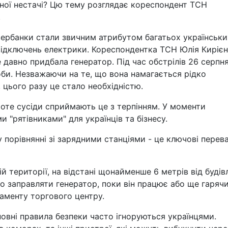
чної нестачі? Цю тему розглядає кореспондент ТСН
.
вербанки стали звичним атрибутом багатьох українськи
 відключень електрики. Кореспондентка ТСН Юлія Кирієн
авно придбала генератор. Під час обстрілів 26 серпня 
доби. Незважаючи на те, що вона намагається рідко
 цього разу це стало необхідністю.
роте сусіди сприймають це з терпінням. У моменти
 "рятівниками" для українців та бізнесу.
 порівнянні зі зарядними станціями - це ключові перев
й території, на відстані щонайменше 6 метрів від будівл
 заправляти генератор, поки він працює або ще гарячий
таменту торгового центру.
новні правила безпеки часто ігноруються українцями.