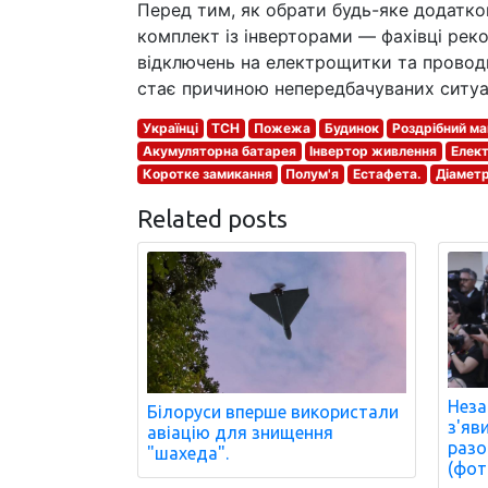
Перед тим, як обрати будь-яке додатков
комплект із інверторами — фахівці рек
відключень на електрощитки та провод
стає причиною непередбачуваних ситуа
Українці
ТСН
Пожежа
Будинок
Роздрібний ма
Акумуляторна батарея
Інвертор живлення
Елек
Коротке замикання
Полум'я
Естафета.
Діамет
Related posts
Неза
Білоруси вперше використали
з'яв
авіацію для знищення
разо
"шахеда".
(фот