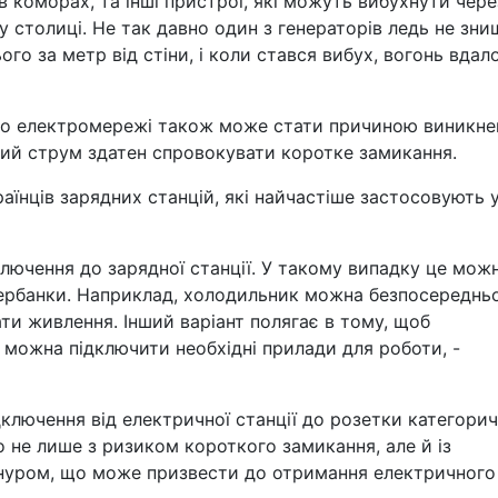
в коморах, та інші пристрої, які можуть вибухнути чере
у столиці. Не так давно один з генераторів ледь не зн
го за метр від стіни, і коли стався вибух, вогонь вдал
до електромережі також може стати причиною виникне
ий струм здатен спровокувати коротке замикання.
аїнців зарядних станцій, які найчастіше застосовують 
лючення до зарядної станції. У такому випадку це мож
вербанки. Наприклад, холодильник можна безпосереднь
вати живлення. Інший варіант полягає в тому, щоб
можна підключити необхідні прилади для роботи, -
дключення від електричної станції до розетки категори
 не лише з ризиком короткого замикання, але й із
нуром, що може призвести до отримання електричного