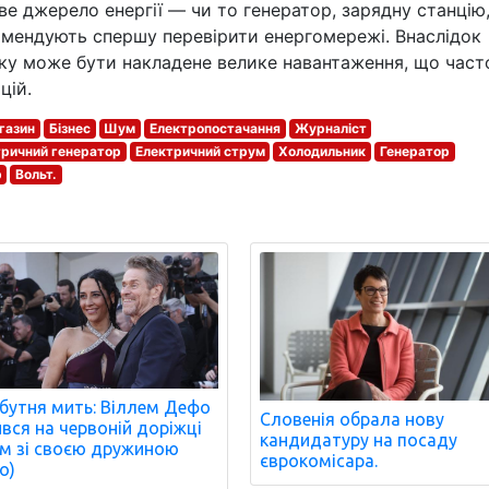
е джерело енергії — чи то генератор, зарядну станцію,
омендують спершу перевірити енергомережі. Внаслідок
ку може бути накладене велике навантаження, що част
цій.
газин
Бізнес
Шум
Електропостачання
Журналіст
тричний генератор
Електричний струм
Холодильник
Генератор
р
Вольт.
бутня мить: Віллем Дефо
Словенія обрала нову
ився на червоній доріжці
кандидатуру на посаду
м зі своєю дружиною
єврокомісара.
о)