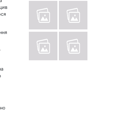
з
ищив
ося
ння
у
на
о
чно