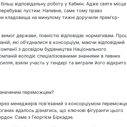
більш відповідальну роботу у Кабмін. Адже святе місце
перебуває пустим. Напевне, саме тому право
вом кладовища на минулому тижні доручили прем'єр-
 вимог держави, повністю відповідає нормативам. Про
аній, які об'єдналися в консорціум, маючи відповідний
 компанії з досвідом будівництва Національного
омпаній володіє спеціалізованими знаннями в певних
силля, взяли участь у тендері та виграли його відкрито 
визначеним переможцем?
через менеджерів пов'язаний з консорціумом переможц
анах вдалось дізнатись, що ключові фігуранти цього
рдон. Саме з Георгієм Біркадзе.