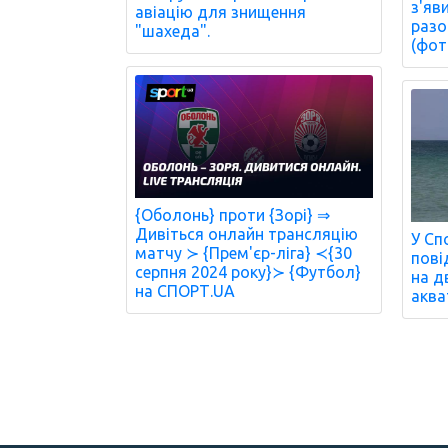
з'яв
авіацію для знищення
разо
"шахеда".
(фот
{Оболонь} проти {Зорі} ⇒
Дивіться онлайн трансляцію
У Сп
матчу ≻ {Прем'єр-ліга} ≺{30
пові
серпня 2024 року}≻ {Футбол}
на д
на СПОРТ.UA
аква