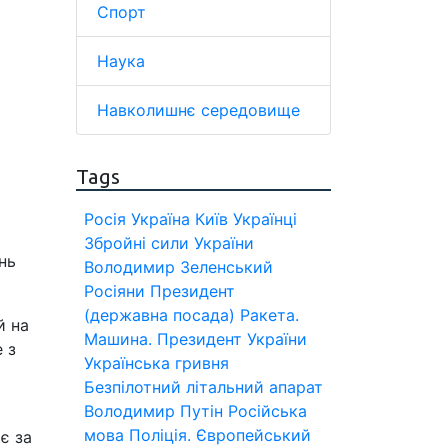
Спорт
Наука
Навколишнє середовище
Tags
Росія
Україна
Київ
Українці
Збройні сили України
нь
Володимир Зеленський
Росіяни
Президент
(державна посада)
Ракета.
й на
Машина.
Президент України
 з
Українська гривня
Безпілотний літальний апарат
Володимир Путін
Російська
мова
Поліція.
Європейський
є за