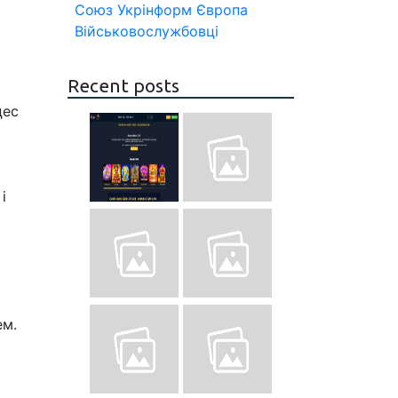
Союз
Укрінформ
Європа
Військовослужбовці
Recent posts
цес
і
ем.