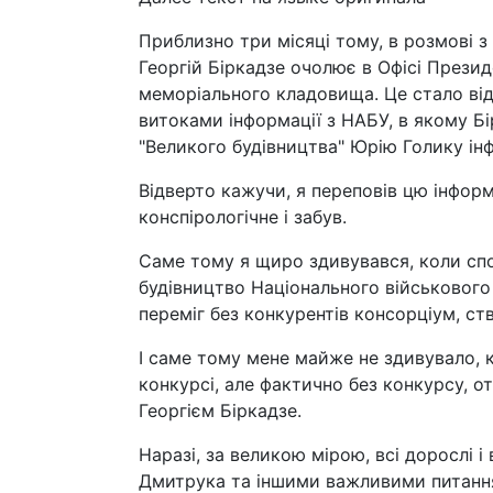
Приблизно три місяці тому, в розмові з 
Георгій Біркадзе очолює в Офісі Презид
меморіального кладовища. Це стало відо
витоками інформації з НАБУ, в якому Б
"Великого будівництва" Юрію Голику ін
Відверто кажучи, я переповів цю інфор
конспірологічне і забув.
Саме тому я щиро здивувався, коли спо
будівництво Національного військового
переміг без конкурентів консорціум, ст
І саме тому мене майже не здивувало, 
конкурсі, але фактично без конкурсу, о
Георгієм Біркадзе.
Наразі, за великою мірою, всі дорослі 
Дмитрука та іншими важливими питаннями