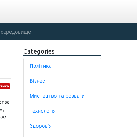
 середовище
Categories
Політика
Бізнес
ітика
Мистецтво та розваги
ства
м,
Технологія
чае
Здоров'я