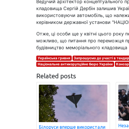
Ведучий архітектор концептуального п
кладовища Сергій Дербін залишив Україн
використовуючи автомобіль, що належи
керівником державної установи "НА
Отже, ці особи ще у квітні цього року 
можливо, що питання про переможця про
будівництво меморіального кладовища 
Українська гривня
Запрошуємо до участі в тендер
Національне антикорупційне бюро України
Консор
Related posts
Неза
Білоруси вперше використали