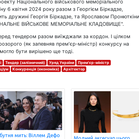
роекту Національного військового меморіального
у 6 квітня 2024 року разом з Георгієм Біркадзе,
ть дружині Георгія Біркадзе, та Ярославом Пронюткін
ЦІОНАЛЬНЕ ВІЙСЬКОВЕ МЕМОРІАЛЬНЕ КЛАДОВИЩЕ".
перед тендером разом виїжджали за кордон. І цілком
зорого (як запевняв прем'єр-міністр) конкурсу на
могло бути вирішено ще тоді.
і
Тендер (залізничний)
Уряд України
Прем'єр-міністр
ціум
Конкуренція (економіка)
Архітектор
бутня мить: Віллем Дефо
Модний аксесуар цього