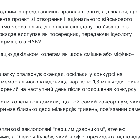
одним із представників правлячої еліти, я дізнався, що
ента проект зі створення Національного військового
мо через кілька днів після скандалу, пов'язаного з
іркадзе виступав як посередник, передаючи ідеологу
формацію з НАБУ.
мацію декільком колегам як щось смішне або міфічно-
чатку спалахнув скандал, оскільки у конкурсі на
 меморіального кладовища вартістю 1,8 мільярди гриве
ворений на наступний день після оголошення конкурсу.
коли колеги повідомили, що той самий консорціум, яки
тримав близько двох мільярдів гривень, пов'язаний саме
і впливові заклопотані "першим дзвоником", втечею
, а Олексія Кулебу, який в офісі президента відповіда