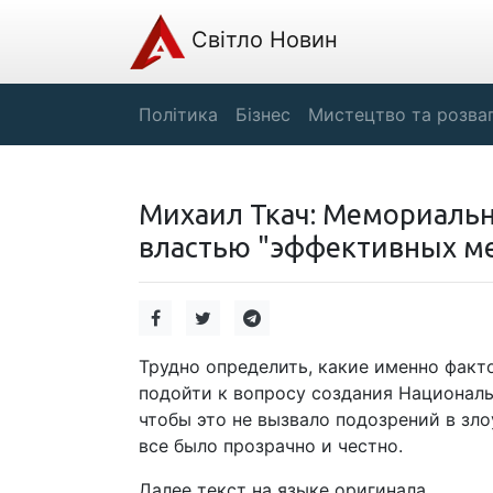
Світло Новин
Політика
Бізнес
Мистецтво та розва
Михаил Ткач: Мемориаль
властью "эффективных ме
Трудно определить, какие именно фак
подойти к вопросу создания Национал
чтобы это не вызвало подозрений в зло
все было прозрачно и честно.
Далее текст на языке оригинала