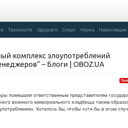
ги
Технологія
Здоров'я
Спорт
Наука
Навколишнє
ный комплекс злоупотреблений
неджеров" – Блоги | OBOZ.UA
Пол
торы помешали ответственным представителям государ
ьного военного мемориального кладбища таким образо
употреблениях. Хотелось бы, чтобы хотя бы в этом слу