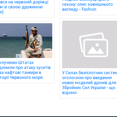
ився на червоній доріжці
сезону: опис зовнішнього
м зі своєю дружиною
вигляду - Fashion
о)
олучених Штатах
домили про атаку хуситів
ва нафтові танкери в
У Силах безпілотних систе
торії Червоного моря.
оголосили про введення
нових моделей дронів для
Збройних Сил України - що
відомо