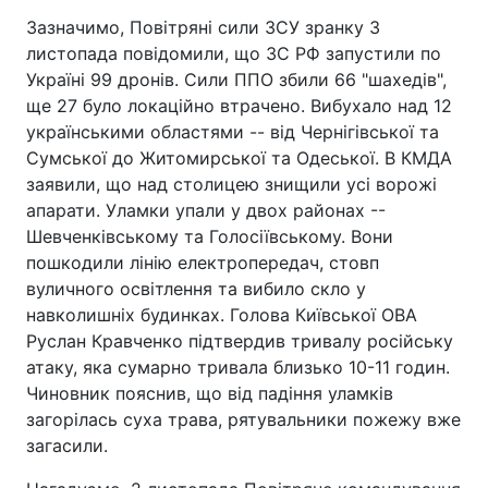
Зазначимо, Повітряні сили ЗСУ зранку 3
листопада повідомили, що ЗС РФ запустили по
Україні 99 дронів. Сили ППО збили 66 "шахедів",
ще 27 було локаційно втрачено. Вибухало над 12
українськими областями -- від Чернігівської та
Сумської до Житомирської та Одеської. В КМДА
заявили, що над столицею знищили усі ворожі
апарати. Уламки упали у двох районах --
Шевченківському та Голосіївському. Вони
пошкодили лінію електропередач, стовп
вуличного освітлення та вибило скло у
навколишніх будинках. Голова Київської ОВА
Руслан Кравченко підтвердив тривалу російську
атаку, яка сумарно тривала близько 10-11 годин.
Чиновник пояснив, що від падіння уламків
загорілась суха трава, рятувальники пожежу вже
загасили.