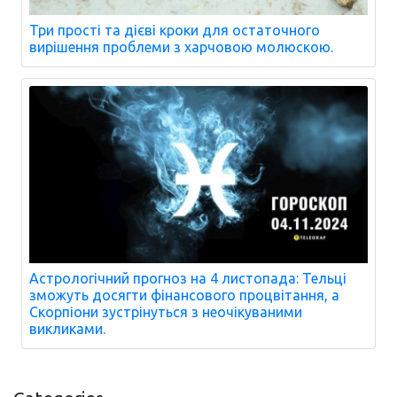
Три прості та дієві кроки для остаточного
вирішення проблеми з харчовою молюскою.
Астрологічний прогноз на 4 листопада: Тельці
зможуть досягти фінансового процвітання, а
Скорпіони зустрінуться з неочікуваними
викликами.