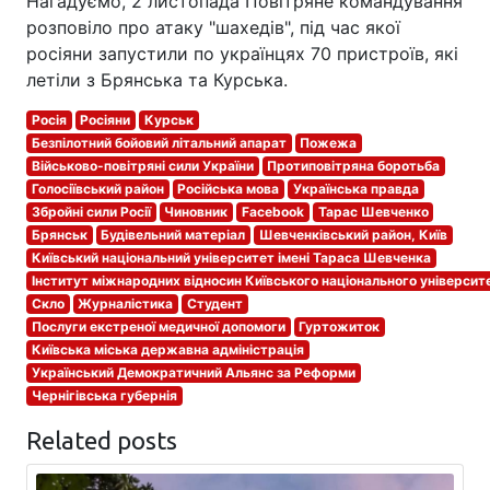
Нагадуємо, 2 листопада Повітряне командування
розповіло про атаку "шахедів", під час якої
росіяни запустили по українцях 70 пристроїв, які
летіли з Брянська та Курська.
Росія
Росіяни
Курськ
Безпілотний бойовий літальний апарат
Пожежа
Військово-повітряні сили України
Протиповітряна боротьба
Голосіївський район
Російська мова
Українська правда
Збройні сили Росії
Чиновник
Facebook
Тарас Шевченко
Брянськ
Будівельний матеріал
Шевченківський район, Київ
Київський національний університет імені Тараса Шевченка
Інститут міжнародних відносин Київського національного університ
Скло
Журналістика
Студент
Послуги екстреної медичної допомоги
Гуртожиток
Київська міська державна адміністрація
Український Демократичний Альянс за Реформи
Чернігівська губернія
Related posts