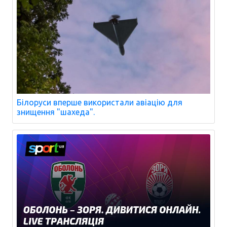
Білоруси вперше використали авіацію для
знищення "шахеда".