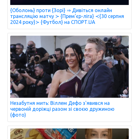
{Оболонь} проти {Зорі} ⇒ Дивіться онлайн
трансляцію матчу ≻ {Прем'єр-ліга} ≺{30 серпня
2024 року}≻ {Футбол} на СПОРТ.UA
Незабутня мить: Віллем Дефо з'явився на
червоній доріжці разом зі своєю дружиною
(фото)