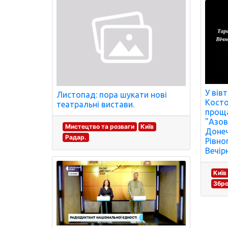
У вів
Листопад: пора шукати нові
Косто
театральні вистави.
проща
"Азов
Мистецтво та розваги
Київ
Донеч
Радар.
Рівног
Вечірн
Київ
Збро