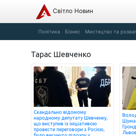
Світло Новин
Політика
Бізнес
Мистецтво та розва
Тарас Шевченко
Скандально відомому
Волод
народному депутату Шевченку,
Шумал
що виступив із ініціативою
Гронд
провести переговори з Росією,
Львов
було висунуто підозру у