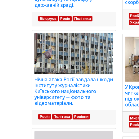
скорб
державній зраді.
Росі
Білорусь
Росія
Політика
Укра
Нічна атака Росії завдала шкоди
Інституту журналістики
У Кро
Київського національного
читка
університету -- фото та
під о
відеоматеріали.
облас
Росія
Політика
Росіяни
Мист
Росі