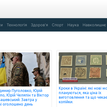
ги
Технологія
Здоров'я
Спорт
Наука
Навколишнє
Кроки в Україні: які нові 
имир Пуголовко, Юрій
плануються, яка ціна їх
о, Юрій Челяпін та Віктор
виготовлення та що чекає
ашевський. Завтра у
копійки.
і оголошено день