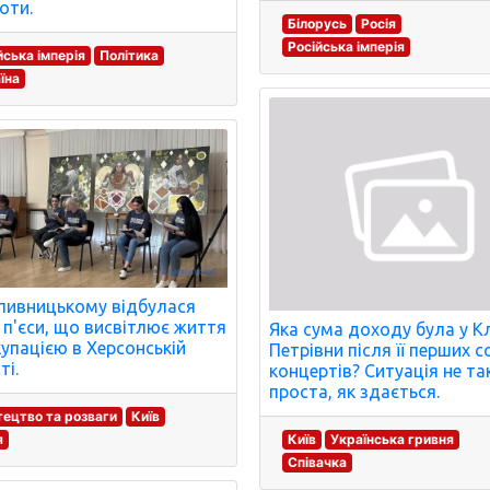
оти.
Білорусь
Росія
Російська імперія
йська імперія
Політика
їна
пивницькому відбулася
 п'єси, що висвітлює життя
Яка сума доходу була у К
купацією в Херсонській
Петрівни після її перших 
ті.
концертів? Ситуація не та
проста, як здається.
ецтво та розваги
Київ
я
Київ
Українська гривня
Співачка