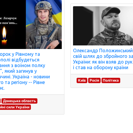
Олександр Положинський
торок у Рівному та
свій шлях до збройного з
полі відбудеться
України: як він взяв до ру
ння з воїном полку
і став на оборону країни
", який загинув у
чині. Україна - новини
Київ
Росія
Політика
о та регіону -- Рівне
є.
Донецька область
йні сили України