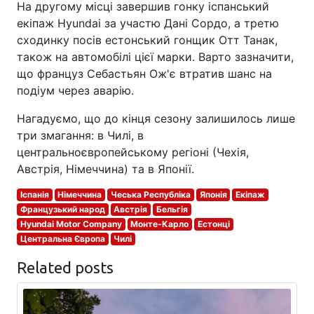
На другому місці завершив гонку іспанський
екіпаж Hyundai за участю Дані Сордо, а третю
сходинку посів естонський гонщик Отт Танак,
також на автомобілі цієї марки. Варто зазначити,
що француз Себастьян Ож'є втратив шанс на
подіум через аварію.
Нагадуємо, що до кінця сезону залишилось лише
три змагання: в Чилі, в
центральноєвропейському регіоні (Чехія,
Австрія, Німеччина) та в Японії.
Іспанія
Німеччина
Чеська Республіка
Японія
Екіпаж
Французький народ
Австрія
Бельгія
Hyundai Motor Company
Монте-Карло
Естонці
Центральна Європа
Чилі
Related posts