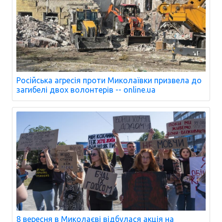
Російська агресія проти Миколаївки призвела до
загибелі двох волонтерів -- online.ua
8 вересня в Миколаєві відбулася акція на