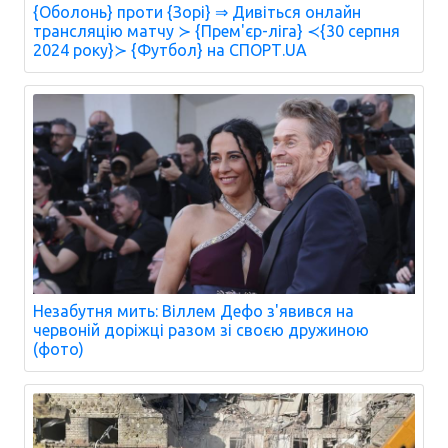
{Оболонь} проти {Зорі} ⇒ Дивіться онлайн
трансляцію матчу ≻ {Прем'єр-ліга} ≺{30 серпня
2024 року}≻ {Футбол} на СПОРТ.UA
Незабутня мить: Віллем Дефо з'явився на
червоній доріжці разом зі своєю дружиною
(фото)