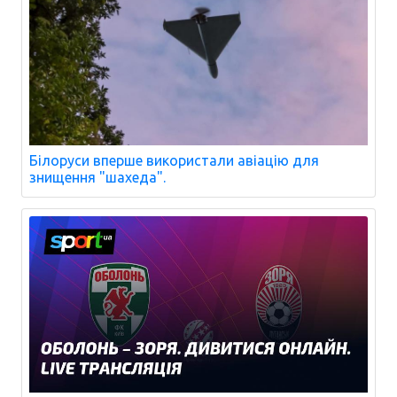
Білоруси вперше використали авіацію для
знищення "шахеда".