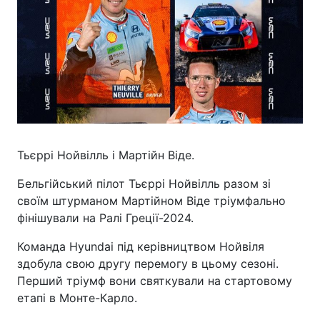
Тьєррі Нойвілль і Мартійн Віде.
Бельгійський пілот Тьєррі Нойвілль разом зі
своїм штурманом Мартійном Віде тріумфально
фінішували на Ралі Греції-2024.
Команда Hyundai під керівництвом Нойвіля
здобула свою другу перемогу в цьому сезоні.
Перший тріумф вони святкували на стартовому
етапі в Монте-Карло.