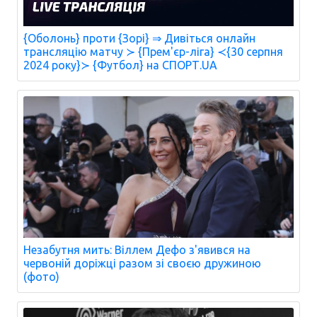
{Оболонь} проти {Зорі} ⇒ Дивіться онлайн
трансляцію матчу ≻ {Прем'єр-ліга} ≺{30 серпня
2024 року}≻ {Футбол} на СПОРТ.UA
Незабутня мить: Віллем Дефо з'явився на
червоній доріжці разом зі своєю дружиною
(фото)