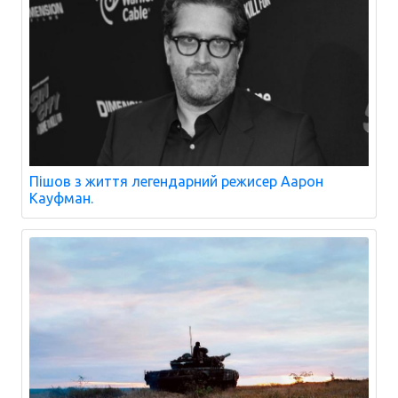
Пішов з життя легендарний режисер Аарон
Кауфман.