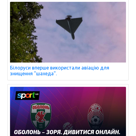
Білоруси вперше використали авіацію для
знищення "шахеда".