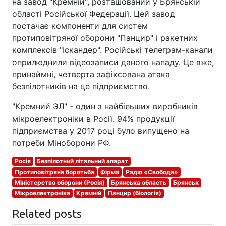
на завод "Кремній", розташований у Брянській
області Російської Федерації. Цей завод
постачає компоненти для систем
протиповітряної оборони "Панцир" і ракетних
комплексів "Іскандер". Російські телеграм-канали
оприлюднили відеозаписи даного нападу. Це вже,
принаймні, четверта зафіксована атака
безпілотників на це підприємство.
"Кремний ЭЛ" - один з найбільших виробників
мікроелектроніки в Росії. 94% продукції
підприємства у 2017 році було випущено на
потреби Міноборони РФ.
Росія
Безпілотний літальний апарат
Протиповітряна боротьба
Фірма
Радіо «Свобода»
Міністерство оборони (Росія)
Брянська область
Брянськ
Мікроелектроніка
Кремній
Панцир (біологія)
Related posts