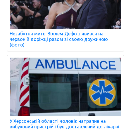
Незабутня мить: Віллем Дефо з'явився на
червоній доріжці разом зі своєю дружиною
(фото)
У Херсонській області чоловік натрапив на
вибуховий пристрій і був доставлений до лікарні.