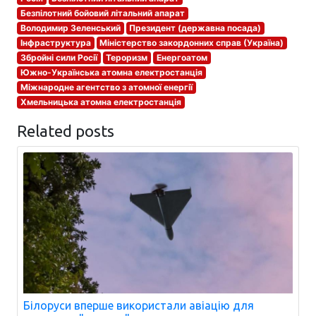
Безпілотний бойовий літальний апарат
Володимир Зеленський
Президент (державна посада)
Інфраструктура
Міністерство закордонних справ (Україна)
Збройні сили Росії
Тероризм
Енергоатом
Южно-Українська атомна електростанція
Міжнародне агентство з атомної енергії
Хмельницька атомна електростанція
Related posts
Білоруси вперше використали авіацію для