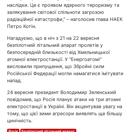
наслідки. Це є проявом ядерного тероризму та
залякування світової спільноти загрозою
радіаційної катастрофи," – наголосив глава НАЕК
Петро Котін.
Нагадуємо, що в ніч з 21 на 22 вересня
безпілотний літальний апарат пролетів у
безпосередній близькості від Хмельницької
атомної електростанції. У "Енергоатомі"
висловили припущення, що Збройні сили
Російської Федерації могли намагатися імітувати
напад.
24 вересня президент Володимир Зеленський
повідомив, що Росія планує атаки на три атомні
електростанції в Україні. Він акцентував увагу на
тому, що цієї зими агресори виявлять ще більшу
цинічність.
Росія
Безпілотний літальний апарат