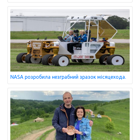
NASA розробила незграбний зразок місяцехода.