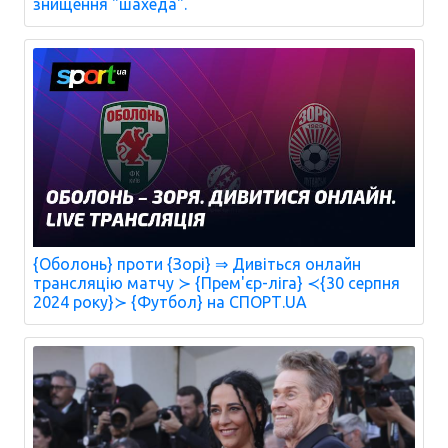
знищення "шахеда".
{Оболонь} проти {Зорі} ⇒ Дивіться онлайн
трансляцію матчу ≻ {Прем'єр-ліга} ≺{30 серпня
2024 року}≻ {Футбол} на СПОРТ.UA