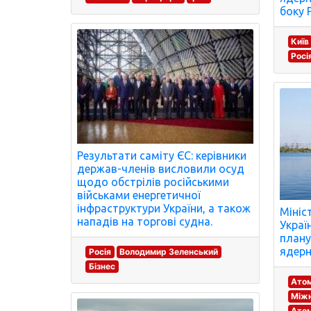
боку Р
Київ
Росі
Результати саміту ЄС: керівники
держав-членів висловили осуд
щодо обстрілів російськими
військами енергетичної
інфраструктури України, а також
Мініс
нападів на торгові судна.
Украї
плану
ядерн
Росія
Володимир Зеленський
Бізнес
Атом
Міжн
Атом