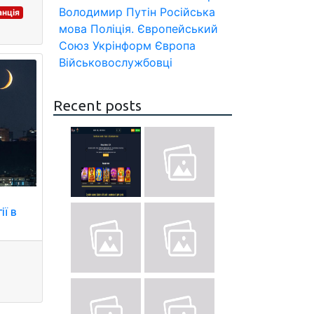
Володимир Путін
Російська
анція
мова
Поліція.
Європейський
Союз
Укрінформ
Європа
Військовослужбовці
Recent posts
ії в