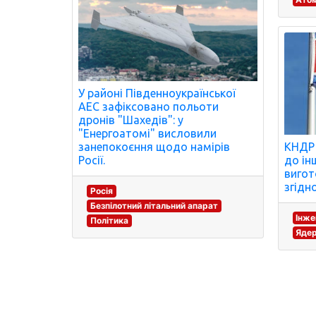
У районі Південноукраїнської
АЕС зафіксовано польоти
дронів "Шахедів": у
"Енергоатомі" висловили
занепокоєння щодо намірів
КНДР 
Росії.
до ін
вигот
згідн
Росія
Безпілотний літальний апарат
Інж
Політика
Ядер