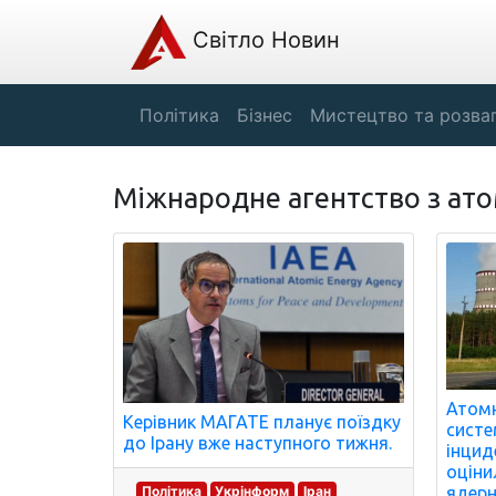
Світло Новин
Політика
Бізнес
Мистецтво та розва
Міжнародне агентство з атом
Атомн
Керівник МАГАТЕ планує поїздку
систе
до Ірану вже наступного тижня.
інцид
оціни
Політика
Укрінформ
Іран
ядерн