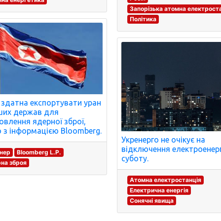
Запорізька атомна електрост
Політика
здатна експортувати уран
ших держав для
овлення ядерної зброї,
о з інформацією Bloomberg.
Укренерго не очікує на
відключення електроенерг
енер
Bloomberg L.P.
суботу.
на зброя
Атомна електростанція
Електрична енергія
Сонячні явища