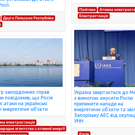
осії.
Політика
Атомна електроста
Електростанція
Друга Польська Республіка
я
тр закордонних справ
Україна звертається до 
ни повідомив, що Росія
з вимогою змусити Росію
є атаки на українські
припинити напади на
і енергетичні об'єкти.
енергетичні об'єкти та зв
Запорізьку АЕС від окупаці
УНН
на електростанція
ародне агентство з атомної енергії
Росія
на енергетика