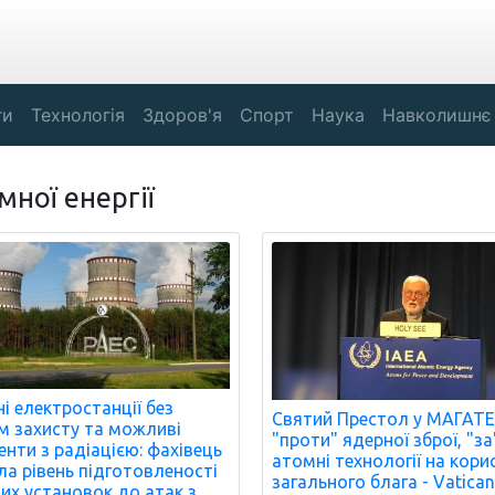
ги
Технологія
Здоров'я
Спорт
Наука
Навколишнє
ної енергії
і електростанції без
Святий Престол у МАГАТЕ
м захисту та можливі
"проти" ядерної зброї, "за
енти з радіацією: фахівець
атомні технології на кори
ла рівень підготовленості
загального блага - Vatican
их установок до атак з