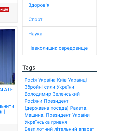
Здоров'я
нція
Спорт
Наука
Навколишнє середовище
Tags
Росія
Україна
Київ
Українці
Збройні сили України
МАГАТЕ
Володимир Зеленський
Росіяни
Президент
ільнити
(державна посада)
Ракета.
ї |
Машина.
Президент України
Українська гривня
Безпілотний літальний апарат