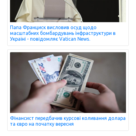
Папа Франциск висловив осуд щодо
масштабних бомбардувань інфраструктури в
Україні - повідомляє Vatican News.
Фінансист передбачив курсові коливання долара
та євро на початку вересня