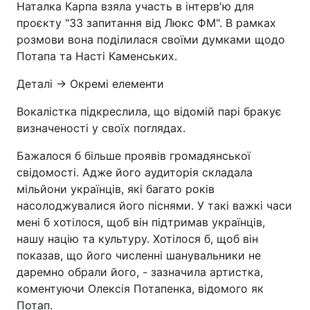
Наталка Карпа взяла участь в інтерв'ю для
проєкту "33 запитання від Люкс ФМ". В рамках
розмови вона поділилася своїми думками щодо
Потапа та Насті Каменських.
Деталі -> Окремі елементи
Вокалістка підкреслила, що відомій парі бракує
визначеності у своїх поглядах.
Бажалося б більше проявів громадянської
свідомості. Адже його аудиторія складала
мільйони українців, які багато років
насолоджувалися його піснями. У такі важкі часи
мені б хотілося, щоб він підтримав українців,
нашу націю та культуру. Хотілося б, щоб він
показав, що його численні шанувальники не
даремно обрали його, - зазначила артистка,
коментуючи Олексія Потапенка, відомого як
Потап.