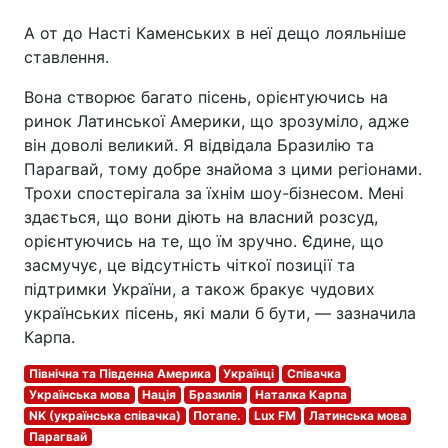
А от до Насті Каменських в неї дещо лояльніше
ставлення.
Вона створює багато пісень, орієнтуючись на
ринок Латинської Америки, що зрозуміло, адже
він доволі великий. Я відвідала Бразилію та
Парагвай, тому добре знайома з цими регіонами.
Трохи спостерігала за їхнім шоу-бізнесом. Мені
здається, що вони діють на власний розсуд,
орієнтуючись на те, що їм зручно. Єдине, що
засмучує, це відсутність чіткої позиції та
підтримки України, а також бракує чудових
українських пісень, які мали б бути, — зазначила
Карпа.
Північна та Південна Америка
Українці
Співачка
Українська мова
Нація
Бразилія
Наталка Карпа
NK (українська співачка)
Потапе.
Lux FM
Латинська мова
Парагвай