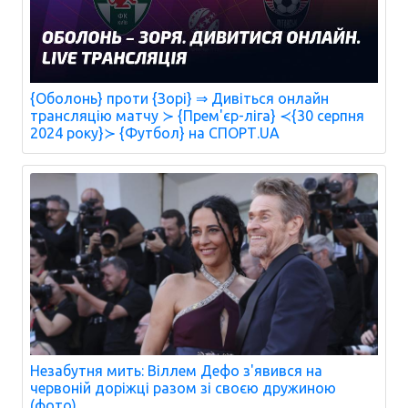
{Оболонь} проти {Зорі} ⇒ Дивіться онлайн
трансляцію матчу ≻ {Прем'єр-ліга} ≺{30 серпня
2024 року}≻ {Футбол} на СПОРТ.UA
Незабутня мить: Віллем Дефо з'явився на
червоній доріжці разом зі своєю дружиною
(фото)