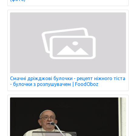
Смачні дріжджові булочки - рецепт ніжного тіста
- булочки з розпушувачем | FoodOboz