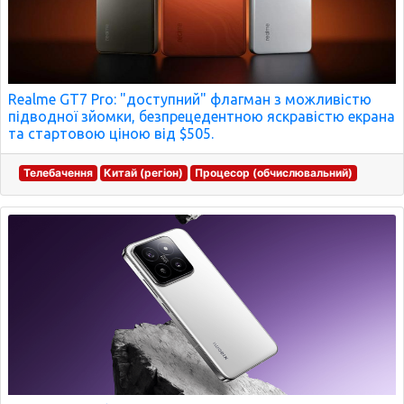
Realme GT7 Pro: "доступний" флагман з можливістю
підводної зйомки, безпрецедентною яскравістю екрана
та стартовою ціною від $505.
Телебачення
Китай (регіон)
Процесор (обчислювальний)